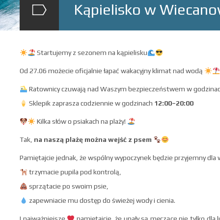
Kąpielisko w Wiecano
Startujemy z sezonem na kąpielisku
Od 27.06 możecie oficjalnie łapać wakacyjny klimat nad wodą
Ratownicy czuwają nad Waszym bezpieczeństwem w godzina
Sklepik zaprasza codziennie w godzinach
12:00–20:00
Kilka słów o psiakach na plaży!
Tak,
na naszą plażę można wejść z psem
Pamiętajcie jednak, że wspólny wypoczynek będzie przyjemny dla ws
trzymacie pupila pod kontrolą,
sprzątacie po swoim psie,
zapewniacie mu dostęp do świeżej wody i cienia.
I najważniejsze
pamiętajcie, że upały są męczące nie tylko dla