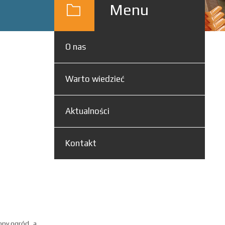
Menu
O nas
Warto wiedzieć
Aktualności
Kontakt
ony ogród, a