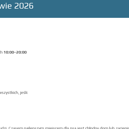
wie 2026
ch
10:00–20:00
zystkich, jeśli:
 ludzi. Czasem najlepszym miejscem dla psa jest chłodny dom lub zacieni