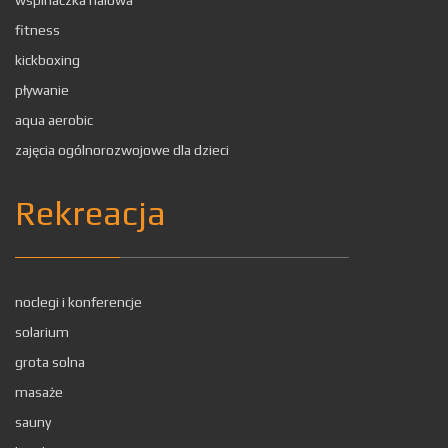
wspinaczka halowa
fitness
kickboxing
pływanie
aqua aerobic
zajęcia ogólnorozwojowe dla dzieci
Rekreacja
noclegi i konferencje
solarium
grota solna
masaże
sauny