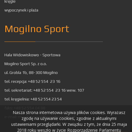
kręgle
wypoczynek i plaża
Mogilno Sport
Hala Widowiskowo - Sportowa
Mogilno Sport Sp. z o.o.
ul. Grobla 1b, 88-300 Mogilno
tel. recepcja: +48 52 554 23 16
tel. sekretariat: +48 52 554 23 16 wew. 107
tel. kręgielnia: +48 52 554 23 54
faks: +48 52 554 04 88
Nasza strona internetowa używa plików cookies. Wyrażasz
e-mail:
mogilnosport@mogilnosport.pl
zgodę na używanie cookies, zgodnie z aktualnymi
ustawieniami przeglądarki. W związku z tym, że dnia 25 maja
2018 roku weszło w życie Rozporządzenie Parlamentu