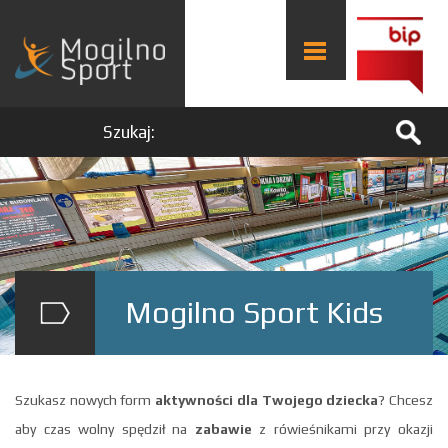
Szukaj:
Mogilno Sport Kids
Szukasz nowych form
aktywności dla Twojego dziecka
? Chcesz
aby czas wolny spędził na
zabawie
z rówieśnikami przy okazji