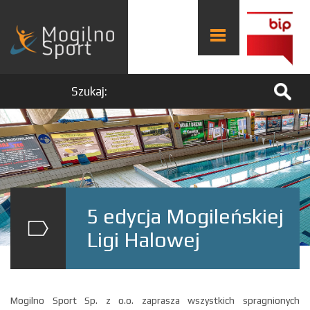
Szukaj:
5 edycja Mogileńskiej
Ligi Halowej
Mogilno Sport Sp. z o.o. zaprasza wszystkich spragnionych