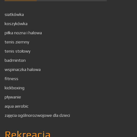
siatkówka
koszykówka
piłka nozna i halowa
tenis ziemny
tenis stołowy
badminton
wspinaczka halowa
fitness
kickboxing
pływanie
aqua aerobic
zajęcia ogólnorozwojowe dla dzieci
Rekreacja