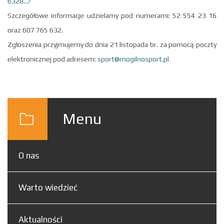
6328…/
Szczegółowe informacje udzielamy pod numerami: 52 554 23 16
oraz 607 765 632.
Zgłoszenia przyjmujemy do dnia 21 listopada br. za pomocą poczty
elektronicznej pod adresem:
sport@mogilnosport.pl
Menu
O nas
Warto wiedzieć
Aktualności