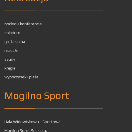
noclegi i konferencje
solarium
grota solna
masaże
sauny
kręgle
wypoczynek i plaża
Mogilno Sport
Hala Widowiskowo - Sportowa
Mogilno Sport Sp. z o.o.