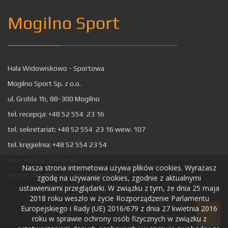
Mogilno Sport
Hala Widowiskowo - Sportowa
Mogilno Sport Sp. z o.o.
ul. Grobla 1b, 88-300 Mogilno
tel. recepcja: +48 52 554 23 16
tel. sekretariat: +48 52 554 23 16 wew. 107
tel. kręgielnia: +48 52 554 23 54
faks: +48 52 554 04 88
Nasza strona internetowa używa plików cookies. Wyrażasz
e-mail:
mogilnosport@mogilnosport.pl
zgodę na używanie cookies, zgodnie z aktualnymi
ustawieniami przeglądarki. W związku z tym, że dnia 25 maja
2018 roku weszło w życie Rozporządzenie Parlamentu
Europejskiego i Rady (UE) 2016/679 z dnia 27 kwietnia 2016
roku w sprawie ochrony osób fizycznych w związku z