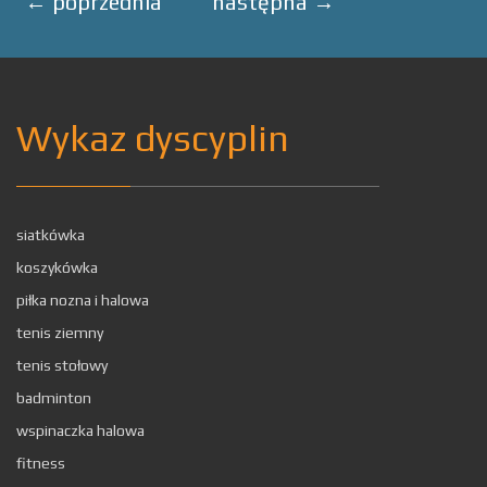
←
poprzednia
następna
→
Wykaz dyscyplin
siatkówka
koszykówka
piłka nozna i halowa
tenis ziemny
tenis stołowy
badminton
wspinaczka halowa
fitness