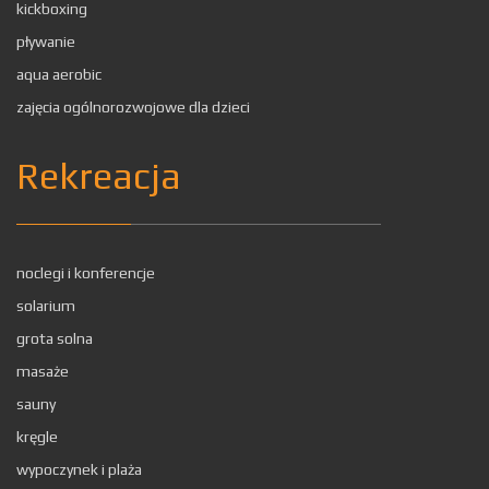
kickboxing
pływanie
aqua aerobic
zajęcia ogólnorozwojowe dla dzieci
Rekreacja
noclegi i konferencje
solarium
grota solna
masaże
sauny
kręgle
wypoczynek i plaża