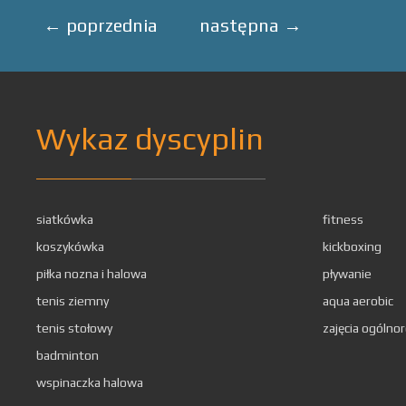
←
poprzednia
następna
→
Wykaz dyscyplin
siatkówka
fitness
koszykówka
kickboxing
piłka nozna i halowa
pływanie
tenis ziemny
aqua aerobic
tenis stołowy
zajęcia ogólno
badminton
wspinaczka halowa