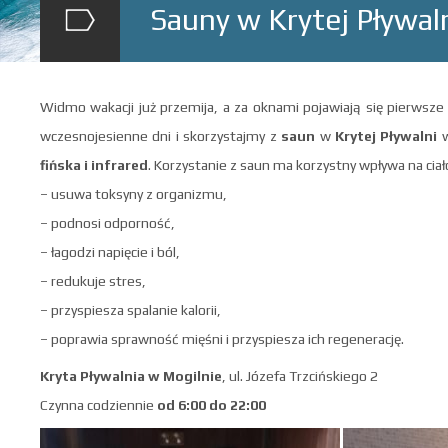
Sauny w Krytej Pływal
Widmo wakacji już przemija, a za oknami pojawiają się pierwsze 
wczesnojesienne dni i skorzystajmy z
saun
w
Krytej Pływalni
w
fińska i infrared
. Korzystanie z saun ma korzystny wpływa na ciało
– usuwa toksyny z organizmu,
– podnosi odporność,
– łagodzi napięcie i ból,
– redukuje stres,
– przyspiesza spalanie kalorii,
– poprawia sprawność mięśni i przyspiesza ich regenerację.
Kryta Pływalnia w Mogilnie
, ul. Józefa Trzcińskiego 2
Czynna codziennie
od 6:00 do 22:00