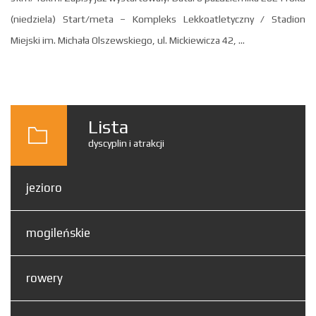
(niedziela) Start/meta – Kompleks Lekkoatletyczny / Stadion
Miejski im. Michała Olszewskiego, ul. Mickiewicza 42, ...
Lista
dyscyplin i atrakcji
jezioro
mogileńskie
rowery