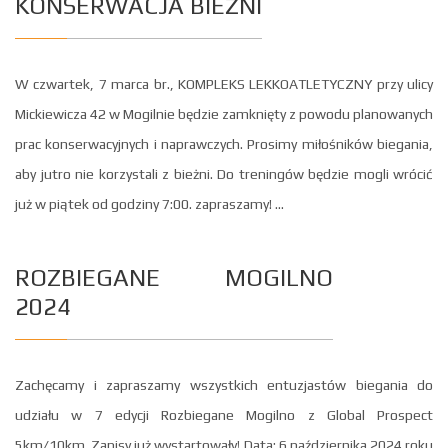
KONSERWACJA BIEŻNI
W czwartek, 7 marca br., KOMPLEKS LEKKOATLETYCZNY przy ulicy
Mickiewicza 42 w Mogilnie będzie zamknięty z powodu planowanych
prac konserwacyjnych i naprawczych. Prosimy miłośników biegania,
aby jutro nie korzystali z bieżni. Do treningów będzie mogli wrócić
już w piątek od godziny 7:00. zapraszamy! ...
ROZBIEGANE MOGILNO
2024
Zachęcamy i zapraszamy wszystkich entuzjastów biegania do
udziału w 7 edycji Rozbiegane Mogilno z Global Prospect
5km/10km. Zapisy już wystartowały! Data: 6 października 2024 roku