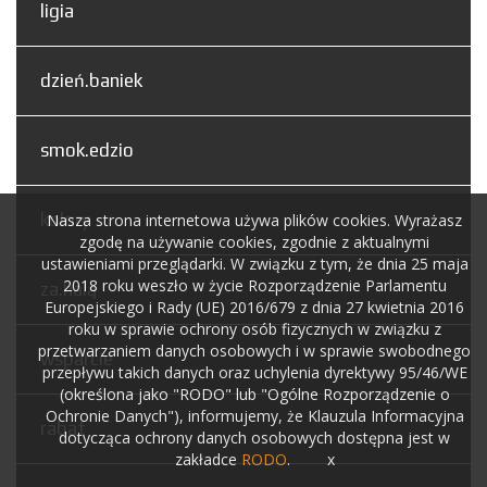
ligia
dzień.baniek
smok.edzio
kolory
Nasza strona internetowa używa plików cookies. Wyrażasz
zgodę na używanie cookies, zgodnie z aktualnymi
ustawieniami przeglądarki. W związku z tym, że dnia 25 maja
2018 roku weszło w życie Rozporządzenie Parlamentu
za.halą
Europejskiego i Rady (UE) 2016/679 z dnia 27 kwietnia 2016
roku w sprawie ochrony osób fizycznych w związku z
przetwarzaniem danych osobowych i w sprawie swobodnego
wsparcie
przepływu takich danych oraz uchylenia dyrektywy 95/46/WE
(określona jako "RODO" lub "Ogólne Rozporządzenie o
Ochronie Danych"), informujemy, że Klauzula Informacyjna
rabat
dotycząca ochrony danych osobowych dostępna jest w
zakładce
RODO
.
x