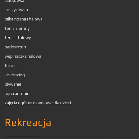
siatkówka
koszykówka
piłka nozna i halowa
tenis ziemny
tenis stołowy
badminton
wspinaczka halowa
fitness
kickboxing
pływanie
aqua aerobic
zajęcia ogólnorozwojowe dla dzieci
Rekreacja