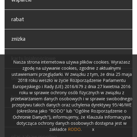
rabat
zniżka
karty.lojalnościowe
Nasza strona internetowa używa plików cookies. Wyrażasz
zgodę na używanie cookies, zgodnie z aktualnymi
ustawieniami przeglądarki. W związku z tym, że dnia 25 maja
boisko.do.siatkówki.plażowej
2018 roku weszło w życie Rozporządzenie Parlamentu
Europejskiego i Rady (UE) 2016/679 z dnia 27 kwietnia 2016
roku w sprawie ochrony osób fizycznych w związku z
bieganie
przetwarzaniem danych osobowych i w sprawie swobodnego
przepływu takich danych oraz uchylenia dyrektywy 95/46/WE
(określona jako "RODO" lub "Ogólne Rozporządzenie o
zjeżdżalnia.mogilno
Ochronie Danych"), informujemy, że Klauzula Informacyjna
dotycząca ochrony danych osobowych dostępna jest w
zakładce
RODO
.
x
plac.zabaw.mogilno