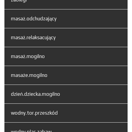
masaż.odchudzający
masaż.relaksacujący
masaż.mogilno
masaże.mogilno
dzień.dziecka.mogilno
wodny.tor.przeszkód
wodny.plac.zabaw