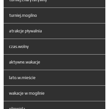
turniej.mogilno
atrakcje pływalnia
czas.wolny
aktywne.wakacje
lato.w.mieście
wakacje w mogilnie
olimpida