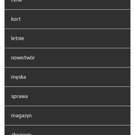
kort
letnie
nowotwór
męska
sprawa
magazyn
zbożowy