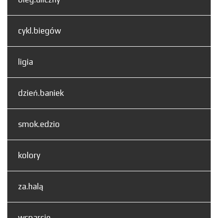
cykl.biegów
ligia
dzień.baniek
smok.edzio
kolory
za.halą
wsparcie