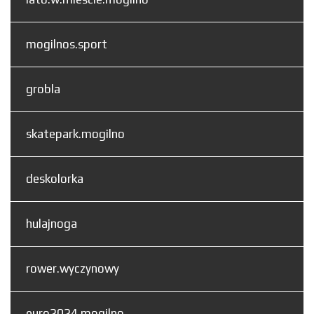
mogilnos.sport
grobla
skatepark.mogilno
deskolorka
hulajnoga
rower.wyczynowy
euro2024.mogilno