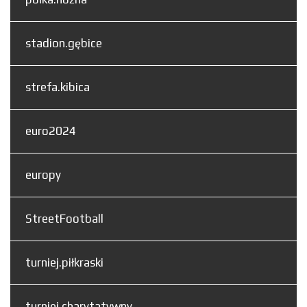
stadion.gębice
strefa.kibica
euro2024
europy
StreetFootball
turniej.piłkraski
turniej.charytatywny