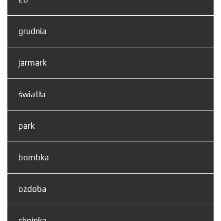
grudnia
jarmark
światła
park
bombka
ozdoba
choinka