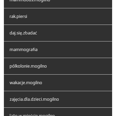
rak.piersi
daj.się.zbadać
mammografia
pólkolonie.mogilno
wakacje.mogilno
zajęcia.dla.dzieci.mogilno
lato.w.mieście.mogilno