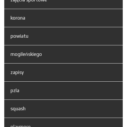
korona
powiatu
mogileńskiego
zapisy
pzla
squash
playmore