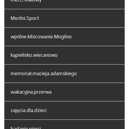
Morilni.Sport
wpólne.kibicowanie.Mogilno
kąpielisko.wiecanowo
memoriał.macieja.adamskiego
wakacyjna.przerwa
zajęcia.dla.dzieci
badanie.piersi