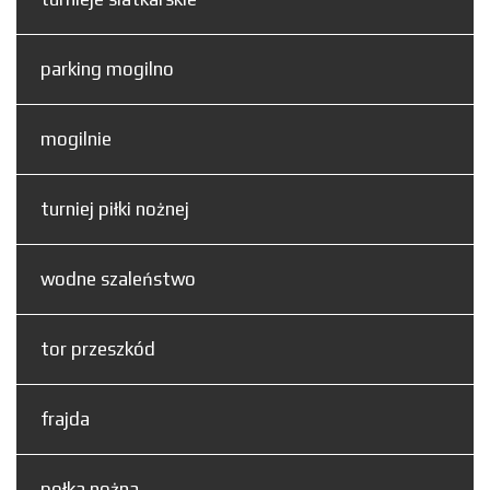
parking mogilno
mogilnie
turniej piłki nożnej
wodne szaleństwo
tor przeszkód
frajda
połka.nożna