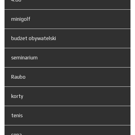
minigolf
budżet obywatelski
seminarium
Raubo
korty
tenis
cena