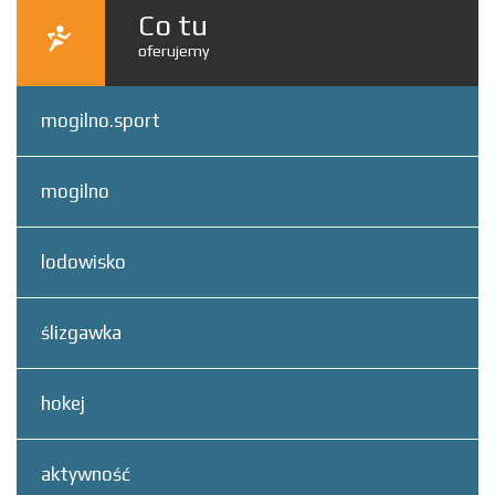
Co tu
oferujemy
mogilno.sport
mogilno
lodowisko
ślizgawka
hokej
aktywność