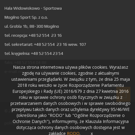
Hala Widowiskowo - Sportowa
Mogilno Sport Sp. z o.o.
ul. Grobla 1b, 88-300 Mogilno
tel. recepcja: +48 52 554 23 16
tel. sekretariat: +48 52 554 23 16 wew. 107
tel. kręgielnia: +48 52 554 23 54
faks: +48 52 554 04 88
Nasza strona internetowa używa plików cookies. Wyrażasz
e-mail:
mogilnosport@mogilnosport.pl
zgodę na używanie cookies, zgodnie z aktualnymi
ustawieniami przeglądarki. W związku z tym, że dnia 25 maja
2018 roku weszło w życie Rozporządzenie Parlamentu
Europejskiego i Rady (UE) 2016/679 z dnia 27 kwietnia 2016
roku w sprawie ochrony osób fizycznych w związku z
przetwarzaniem danych osobowych i w sprawie swobodnego
przepływu takich danych oraz uchylenia dyrektywy 95/46/WE
© 2017 Mogilno Sport Sp. z o. o. I Wszelkie prawa zastrzeżone
(określona jako "RODO" lub "Ogólne Rozporządzenie o
Ochronie Danych"), informujemy, że Klauzula Informacyjna
polityka prywatności
dotycząca ochrony danych osobowych dostępna jest w
zakładce
RODO
.
x