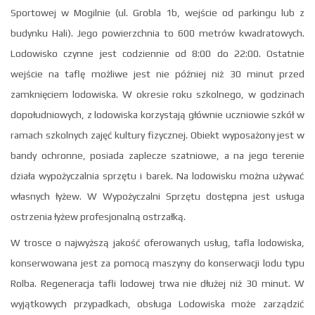
Sportowej w Mogilnie (ul. Grobla 1b, wejście od parkingu lub z
budynku Hali). Jego powierzchnia to 600 metrów kwadratowych.
Lodowisko czynne jest codziennie od 8:00 do 22:00. Ostatnie
wejście na taflę możliwe jest nie później niż 30 minut przed
zamknięciem lodowiska. W okresie roku szkolnego, w godzinach
dopołudniowych, z lodowiska korzystają głównie uczniowie szkół w
ramach szkolnych zajęć kultury fizycznej. Obiekt wyposażony jest w
bandy ochronne, posiada zaplecze szatniowe, a na jego terenie
działa wypożyczalnia sprzętu i barek. Na lodowisku można używać
własnych łyżew. W Wypożyczalni Sprzętu dostępna jest usługa
ostrzenia łyżew profesjonalną ostrzałką.
W trosce o najwyższą jakość oferowanych usług, tafla lodowiska,
konserwowana jest za pomocą maszyny do konserwacji lodu typu
Rolba. Regeneracja tafli lodowej trwa nie dłużej niż 30 minut. W
wyjątkowych przypadkach, obsługa Lodowiska może zarządzić